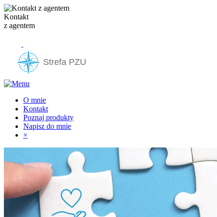
Kontakt
z agentem
O mnie
Kontakt
Poznaj produkty
Napisz do mnie
×